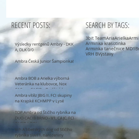
RECENT POSTS:
SEARCH BY TAGS:
3bit Team
Aria
Arielka
Armi
Arminka krasotinka
Výsledky rentgenů Ambry - DKK
Arminka tanečnice MD1
B
A, DLK 0/0
VRH B
Výstavy
Ambra Česká Junior Šampionka!
Ambra BOB a Arielka výborná
Veteránka na klubovce, Nox
CAC, res.CACIB v Budějicích -
gratulka převeliká!
Ambra vítěz JBIG II. FCI skupiny
na Krajské KCHMPP v Lysé
TOP Ambra od Štičího rybníka na
DUO CACIB BRNO - V1, CAJC, FCI
CACIB-J, BOJ
Vrh A tibetských dog od Sťičího
rybníka slaví 1. narozeniny