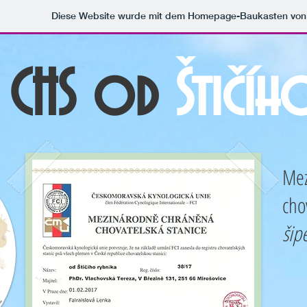
Diese Website wurde mit dem Homepage-Baukasten vo
CHS od
Štičí
Mez
cho
šip