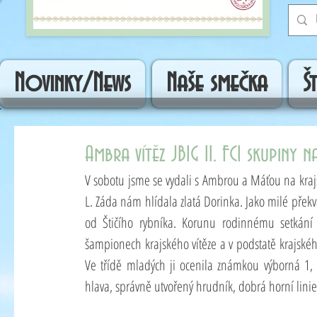
Novinky/News
Naše smečka
Š
Ambra vítěz JBIG II. FCI skupiny 
V sobotu jsme se vydali s Ambrou a Máťou na kr
L. Záda nám hlídala zlatá Dorinka. Jako milé překva
od Štičího rybníka. Korunu rodinnému setkání n
šampionech krajského vítěze a v podstatě krajskéh
Ve třídě mladých ji ocenila známkou výborná 1, 
hlava, správně utvořený hrudník, dobrá horní linie