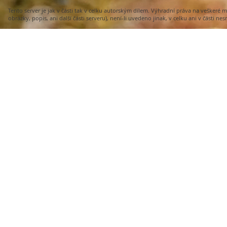
Tento server je jak v části tak v celku autorským dílem. Výhradní práva na veškeré
obrázky, popis, ani další části serveru), není-li uvedeno jinak, v celku ani v část