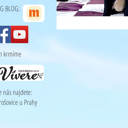
G BLOG:
m krmíme
e nás najdete:
rošovice u Prahy