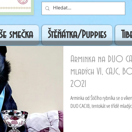
še smečka
Štěňátka/Puppies
Ti
Arminka na DUO CAC
mladých V1, CAJC, B
2021
Arminka od Štičího rybníka se o vík
DUO CACIB, tentokát ve třídě mladých.