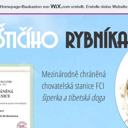
m Homepage-Baukasten von
.com
erstellt. Erstelle deine Websit
Štičího
rybníka
Mezinárodně chráněná
chovatelská stanice FCI
šiperka a tibetská doga