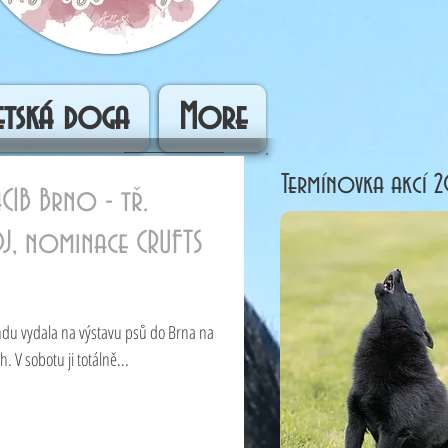
betská doga
More
Termínovka akcí 
IB Brno - tř.
OJ, nominace CRUFTS
endu vydala na výstavu psů do Brna na
 V sobotu ji totálně...