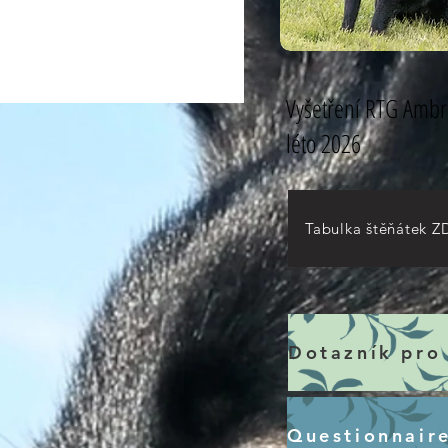
Vyšetření RTG Ambr
léto 2026
Tabulka štěňátek Z