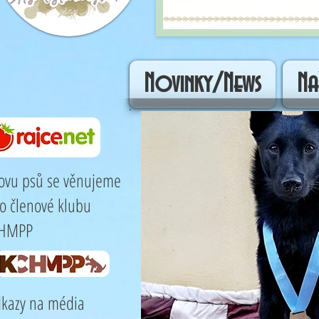
Novinky/News
Na
ovu psů se věnujeme
ko členové klubu
HMPP
kazy na média