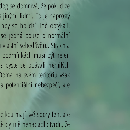
 dog se domnívá, že pokud ze
s jinými lidmi. To je naprostý
aby se ho cizí lidé dotýkali.
dy se jedná pouze o normální
i vlastní sebedůvěru. Strach a
ch podmínkách musí být nejen
ž byste se obávali nemilých
. Doma na svém teritoriu však
a potenciální nebezpečí, ale
elkou mají své spory fen, ale
votě by mě nenapadlo tvrdit, že