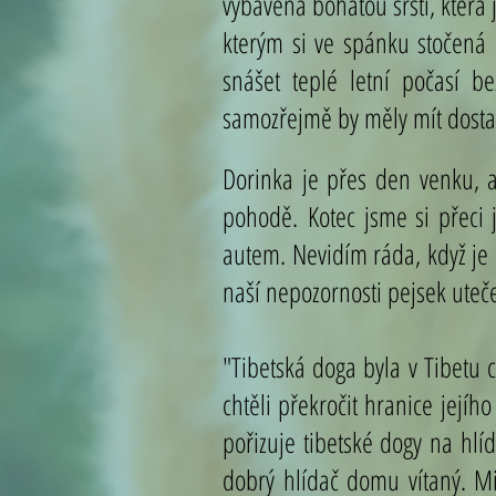
vybavena bohatou srstí, která
kterým si ve spánku stočená d
snášet teplé letní počasí 
samozřejmě by měly mít dosta
Dorinka je přes den venku, 
pohodě.
Kotec jsme si přeci 
autem. Nevidím ráda, když je 
naší nepozornosti pejsek uteč
"
Tibetská doga byla v Tibetu 
chtěli překročit hranice jejího
pořizuje tibetské dogy na hlí
dobrý hlídač domu vítaný. M