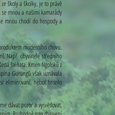
ze školy a školky, je to právě
m, se mnou a našimi kamarády
as se mnou chodí do hospody a
u produktem moderního chovu.
ení. Např. obyvatelé středního
t šedá štěňata. Kmen Ngoloků z
kupina Gurungů však uznávala
si eliminovaní, neboť hrozilo
me dávat pozor a vysvětlovat,
lením. Rozhodně toto zbarvení