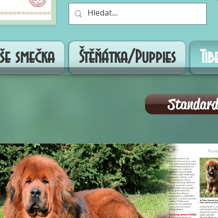
še smečka
Štěňátka/Puppies
Ti
Standard