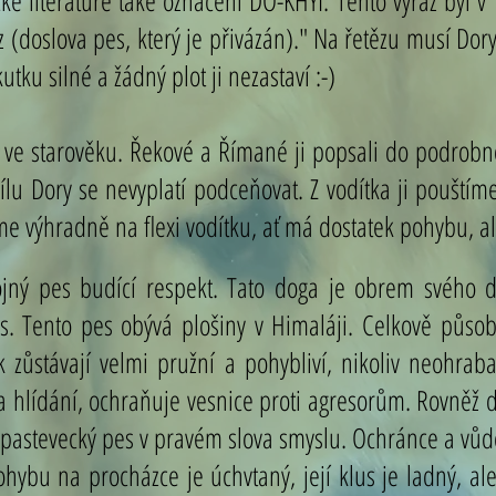
é literatuře také označení DO-KHYI. Tento výraz byl v 
ěz (doslova pes, který je přivázán)." Na řetězu musí Dor
utku silné a žádný plot ji nezastaví :-)
 ve starověku. Řekové a Římané ji popsali do podrobnos
Sílu Dory se nevyplatí podceňovat. Z vodítka ji pouští
me výhradně na flexi vodítku, ať má dostatek pohybu, 
ojný pes budící respekt. Tato doga je obrem svého dr
as. Tento pes obývá plošiny v Himaláji. Celkově působ
 zůstávají velmi pružní a pohybliví, nikoliv neohraban
na hlídání, ochraňuje vesnice proti agresorům. Rovněž 
 pastevecký pes v pravém slova smyslu. Ochránce a vůdc
ohybu na procházce je úchvtaný, její klus je ladný, al