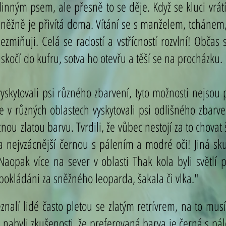
nným psem, ale přesně to se děje. Když se kluci vrátí 
 něžně je přivítá doma. Vítání se s manželem, tcháne
ezmiňuji. Celá se radostí a vstřícností rozvlní! Obč
 skočí do kufru, sotva ho otevřu a těší se na procházku.
yskytovali psi různého zbarvení, tyto možnosti nejso
se v různých oblastech vyskytovali psi odlišného zbarv
ácnou
zlatou barvu. Tvrdili, že vůbec nestojí za to chova
a nejvzácnější černou s pálením a modré oči! Jiná s
opak více na sever v oblasti Thak kola byli světlí p
okládáni za sněžného leoparda, šakala či vlka."
znalí lidé často pletou se zlatým
retrívrem, na to musí
 nabyli zkušenosti, že preferovaná barva je černá s pá