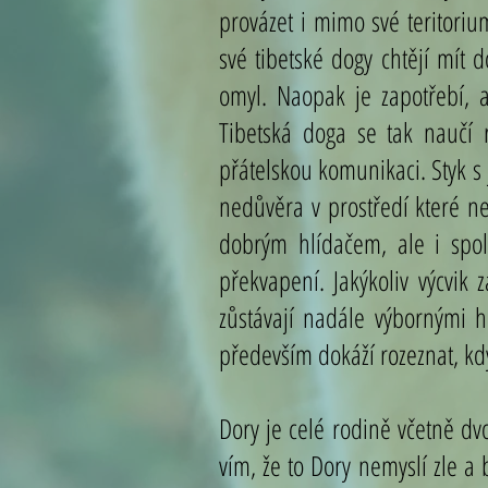
provázet i mimo své teritori
své tibetské dogy chtějí mít d
omyl. Naopak je zapotřebí, ab
Tibetská doga se tak naučí 
přátelskou komunikaci. Styk s 
nedůvěra v prostředí které n
dobrým hlídačem, ale i spol
překvapení. Jakýkoliv výcvik
zůstávají nadále výbornými h
především dokáží rozeznat, kd
Dory je celé rodině včetně dv
vím, že to Dory nemyslí zle a 