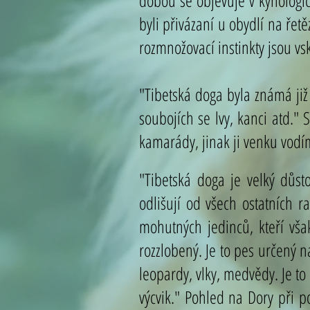
dobou se objevuje v kynologick
byli přivázaní u obydlí na řet
rozmnožovací instinkty jsou vsk
"
Tibetská doga byla známá již
soubojích se lvy, kanci atd." 
kamarády, jinak ji venku vodí
"Tibetská doga je velký důst
odlišují od všech ostatních r
mohutných jedinců, kteří však
rozzlobený. Je to pes určený 
leopardy, vlky,
medvědy. Je to
výcvik." Pohled na Dory při p