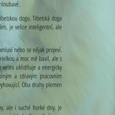
 hloubavé.
tibetskou dogu. Tibetská doga
, je velice inteligentní, ale
romluví nebo se nějak projeví.
rielkou a moc mě bavil, ale s
 velmi uklidňuje a energicky
dolným a zdravým pracovním
 vyhovující. Oba druhy plemen
y, ale i suché horké dny. Je