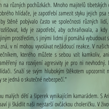
um na různých pochůzkách. Mnoho majitelů tibetských
obrého hlídače, je zapotřebí zamezit styku jejich psa 
y štěně pobývalo často ve společnosti různých lidí, 
rozlišovat, kdy je zapotřebí, aby ochraňovala, a k
jiným prostředím, s jinými lidmi jí pomáhá vybudovat s
ezná, v ní mohou vyvolávat nežádoucí reakce. V naši
ečníkem, kterého můžete s sebou vzít kamkoliv, ani
 zaměřený na rozvíjení agresivity je pro ni nevhodný
lídači. Snaží se svým hlubokým štěkotem upozornit n
y se jedná o skutečné nebezpečí."
ou malých dětí a šiperek vynikajícím kamarádem. S Ari
baví ji škádlit naši nejstarší ovčáckou choleričku. V ži