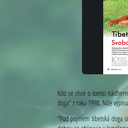
Kdo se chce o tomto nádhern
doga" z roku 1998. Níže vypisuj
"Pod pojmem tibetská doga si l