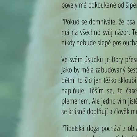
povely má odkoukané od šiperek
"Pokud se domníváte, že psa m
má na všechno svůj názor. Ten
nikdy nebude slepě posloucha
Ve svém úsudku je Dory přesná
Jako by měla zabudovaný šestý
dětmi to šlo jen těžko sklou
naplňuje. Těším se, že čas
plemenem. Ale jedno vím jist
se krásně doplňují a člověk mez
"Tibetská doga pochází z obl