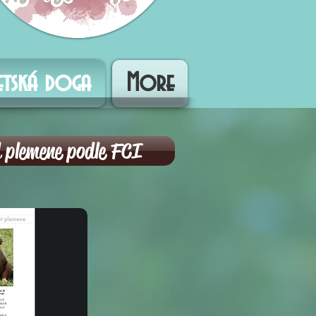
betská doga
More
 plemene podle FCI