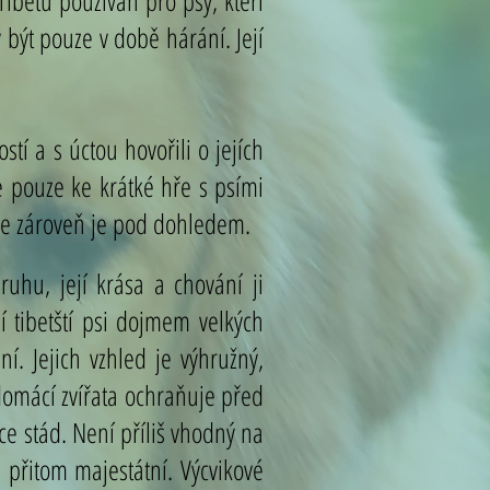
Tibetu používán pro psy, kteří
y být pouze v době hárání. Její
tí a s úctou hovořili o jejích
me pouze ke krátké hře s psími
ale zároveň je pod dohledem.
uhu, její krása a chování ji
í tibetští psi dojmem velkých
í. Jejich vzhled je výhružný,
domácí zvířata ochraňuje před
e stád. Není příliš vhodný na
e přitom majestátní. Výcvikové