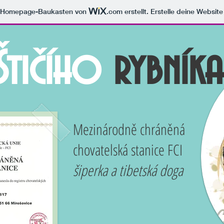
m Homepage-Baukasten von
.com
erstellt. Erstelle deine Websit
Štičího
rybníka
Mezinárodně chráněná
chovatelská stanice FCI
šiperka a tibetská doga