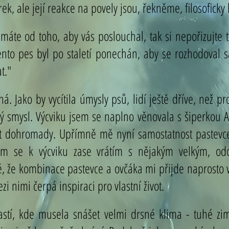
, ale její reakce na povely jsou, řekněme, filosoficky
áte od toho, aby vás poslouchal, tak si nepořizujte 
to pes byl po staletí ponechán, aby se rozhodoval sám
t."
. Jako by vycítila úmysly psů, lidí ještě dříve, než p
 smysl. Výcviku jsem se naplno věnovala s šiperkou A
bit dohromady. Upřímně mě nyní samostatnost pastevce
em se k výcviku zase vrátím s nějakým velkým, o
ě, že kombinace pastevce a ovčáka mi přijde naprosto
i nimi čerpá inspiraci pro vlastní život.
astí, kde musela snášet velmi drsné klima - tuhé zim