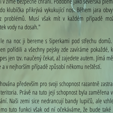
 ji v zimě bezpečně chrání. Podobně jako severská ple
o klubíčka přikrývá vykukující nos. Během jara obvyk
bez problémů. Musí však mít v každém případě mož
tek vody na dosah."
ale na noc ji bereme s šiperkami pod střechu domů
jen pořídili a všechny pejsky zde zavíráme pokaždé, 
pes jen tzv. naučený čekat, až zajedete autem. Jímá mě
e a v nejhorším případě způsobí někomu neštěstí.
chována především pro svoji schopnost razantně zastraš
 teritoria. Právě na tuto její schopnost byla zaměřena v
dání. Naši zemi sice nedrancují bandy lupičů, ale vzh
imo tuto funkci však od ní očekáváme, že bude také