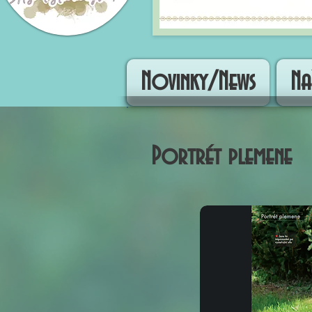
Novinky/News
Na
Portrét plemene