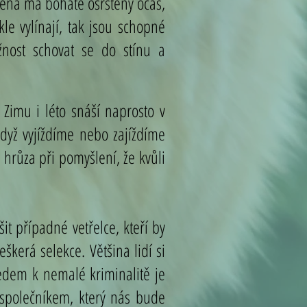
mena má bohatě osrstěný ocas,
le vylínají, tak jsou schopné
nost schovat se do stínu a
.
Zimu i léto snáší naprosto v
když vyjíždíme nebo zajíždíme
 hrůza při pomyšlení, že kvůli
it případné vetřelce, kteří by
eškerá selekce. Většina lidí si
ledem k nemalé kriminalitě je
 společníkem, který nás bude