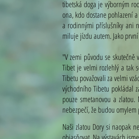
tibetská doga je výborným rodi
ona, kdo dostane pohlazení a
a rodinnými příslušníky ani n
miluje jízdu autem. Jako první
"V zemi původu se skutečně v
Tibet je velmi rozlehlý a tak 
Tibetu považovali za velmi vz
východního Tibetu pokládal z
pouze smetanovou a zlatou. Na
nebezpečí, že budou omylem p
Naši zlatou Dory si naopak ne
objasňovat. Na výstavách jsme