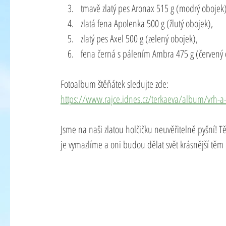
tmavě zlatý pes Aronax 515 g (modrý obojek)
zlatá fena Apolenka 500 g (žlutý obojek), 
zlatý pes Axel 500 g (zelený obojek), 
fena černá s pálením Ambra 475 g (červený 
Fotoalbum štěňátek sledujte zde: 
https://www.rajce.idnes.cz/terkaeva/album/vrh-a-c
Jsme na naši zlatou holčičku neuvěřitelně pyšní! Tě
je vymazlíme a oni budou dělat svět krásnější tě