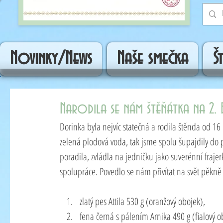
Novinky/News
Naše smečka
Š
Narodila se nám štěňátka na 2. 
Dorinka byla nejvíc statečná a rodila štěnda od 16 
zelená plodová voda, tak jsme spolu šupajdily do p
poradila, zvládla na jedničku jako suverénní fraje
spolupráce. Povedlo se nám přivítat na svět pěkně
zlatý pes Attila 530 g (oranžový obojek), 
fena černá s pálením Arnika 490 g (fialový o