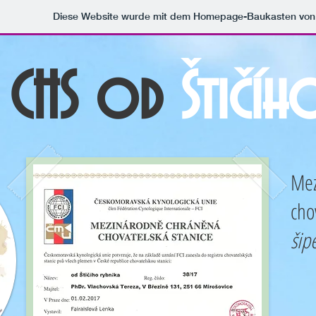
Diese Website wurde mit dem Homepage-Baukasten vo
CHS od
Štičí
Mez
cho
šip